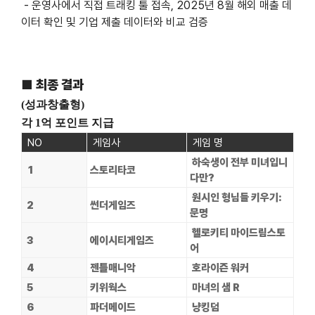
-
운영사에서 직접 트래킹 툴 접속, 2025년 8월 해외 매출 데
이터 확인 및 기업 제출 데이터와 비교 검증
■ 최종 결과
(성과창출형)
각 1억 포인트 지급
NO
게임사
게임 명
하숙생이 전부 미녀입니
1
스토리타코
다만?
원시인 형님들 키우기:
2
썬더게임즈
문명
헬로키티 마이드림스토
3
에이시티게임즈
어
4
젠틀매니악
호라이즌 워커
5
키위웍스
마녀의 샘 R
6
파더메이드
냥킹덤