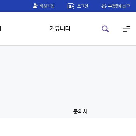
게임더하기 공인인증 모듈 안내
회원가입
로그인
2026-05-22
부정행위신고
기
커뮤니티
문의처