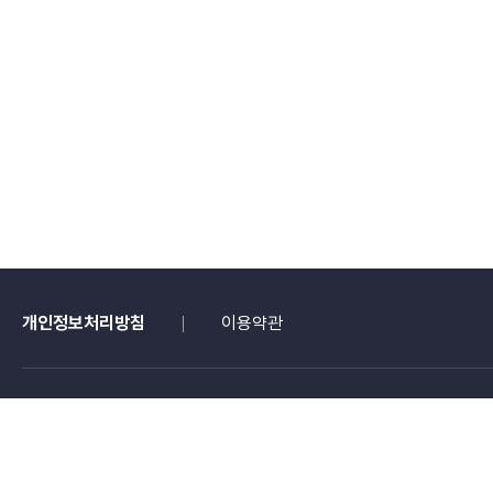
개인정보처리방침
이용약관
본 페이지에 게시된 
58326 전남광주통
gspplus@kocca.kr