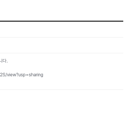
니다.
S/view?usp=sharing