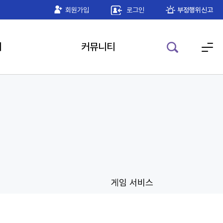
임더하기 공인인증 모듈 안내
회원가입
로그인
2026-05-22
부정행위신고
기
커뮤니티
게임 서비스