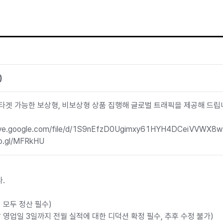
)
타겟 가능한 보상형, 비보상형 상품 집행해 글로벌 트래픽을 제공해 드립
e.google.com/file/d/1S9nEfzD0Ugimxy61HYH4DCeiVVWX8w2
.gl/MFRkHU
.
 모두 정산 필수)
 영업일 3일까지 전월 실적에 대한 디덕션 확정 필수, 추후 수정 불가)