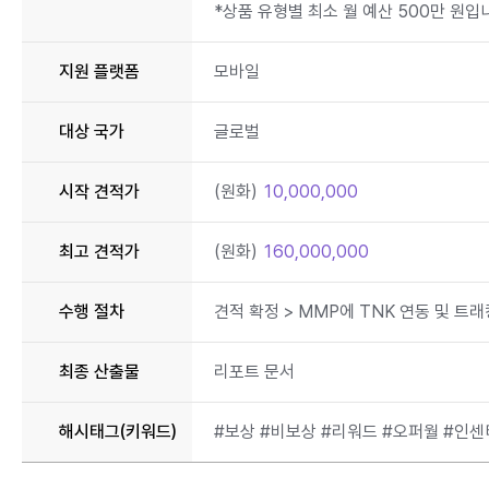
*상품 유형별 최소 월 예산 500만 원입
지원 플랫폼
모바일
대상 국가
글로벌
시작 견적가
(원화)
10,000,000
최고 견적가
(원화)
160,000,000
수행 절차
견적 확정 > MMP에 TNK 연동 및 트래
최종 산출물
리포트 문서
해시태그(키워드)
#보상 #비보상 #리워드 #오퍼월 #인센