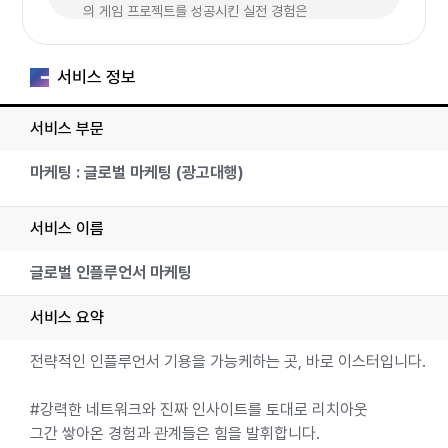
의 게임 프로젝트를 성공시킨 실전 경험은
누구나 할 수 있는 마케팅이 아닌, 이스터만의 노하우
로 차별화된 결과를 만들어냅니다.
서비스 정보
디지털부터 TVC, 옥외 매체, 인플루언서, 소셜미디
서비스 부문
어, BTL, e스포츠까지
채널과 콘텐츠를 가리지 않고 브랜드와 유저를 가장 효
마케팅 : 글로벌 마케팅 (광고대행)
과적으로 연결하는 솔루션을 고민합니다.
서비스 이름
우리는 단순히 '무엇을 만들까'를 고민하는 대행사가 아
니라
글로벌 인플루언서 마케팅
클라이언트의 문제를 해결하
는 CREATIVE & IDEA COMPANY 입니다.
서비스 요약
'한 번 맺은 인연은 평생 간다'는 마음으로, 게임사와
전략적인 인플루언서 기용을 가능케하는 곳, 바로 이스터입니다.
의 모든 협업에 진심을 담아왔습니다.
게임 마케팅에 필요한 더 깊이 있는 전략과 크리에이티
#강력한 네트워크와 진짜 인사이트를 토대로 리치아웃
브, 지금 여기서 만나보세요.
그간 쌓아온 경험과 관계들은 힘을 발휘합니다.