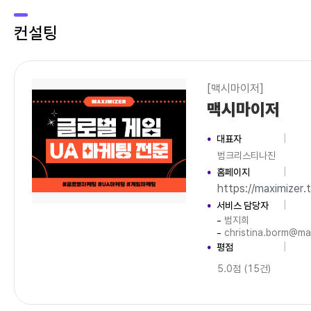
컨설팅
[맥시마이저]
맥시마이저
대표자
범크리스티나진
홈페이지
https://maximizer.
서비스 담당자
범지희
christina.borm@ma
평점
5.0점 (15건)