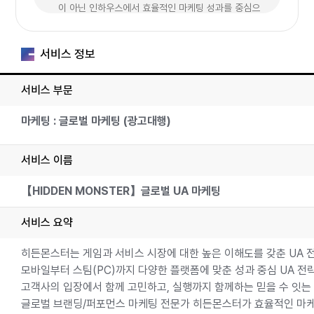
이 아닌 인하우스에서 효율적인 마케팅 성과를 중심으
로 운영되고 있으며
파트너사들의 다양한 니즈와 목표에 맞추어 러닝메이
서비스 정보
트로 긴 시간을 함께하며 다양한 경험과 성공적인 노하
우를 보유하고 있는 게임전문종합 대행사입니다.
서비스 부문
또한, 마케팅 분야 외에도 커뮤니티 관리 및 운영 등
마케팅 : 글로벌 마케팅 (광고대행)
을 지원하면서 파트너사의 니즈에 맞춰 충성유저 케
어 , 이탈유저 복귀유도 등
서비스 이름
다양한 게임의 유저 성향을 수집/분석하는 리서치를 통
해 사전등록,정식출시,업데이트와 같은 시즈널 포인트
【HIDDEN MONSTER】글로벌 UA 마케팅
에 적합한 이슈잉 프로모션을 기획하고 수행하는 강점
을 보유하고 있습니다.
서비스 요약
끝으로 히든몬스터는 모바일 게임 외에도 스팀 게임
히든몬스터는 게임과 서비스 시장에 대한 높은 이해도를 갖춘 UA 
의 얼리억세스,출시,업데이트에 이르기까지 커뮤니
모바일부터 스팀(PC)까지 다양한 플랫폼에 맞춘 성과 중심 UA 전
티 이벤트 및 프로모션 등을 함께 수행하며 스팀메인카
고객사의 입장에서 함께 고민하고, 실행까지 함께하는 믿을 수 잇는
페(SMC) 제휴와 크리에이터(게임 체험단) 프로그램
글로벌 브랜딩/퍼포먼스 마케팅 전문가 히든몬스터가 효율적인 마
을 운영하고 있습니다.