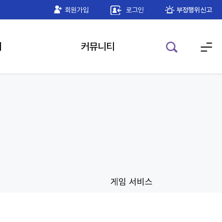
기 공인인증 모듈 안내
회원가입
로그인
2026-05-22
부정행위신고
기
커뮤니티
게임 서비스