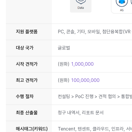
지원 플랫폼
PC, 콘솔, 기타, 모바일, 첨단융복합(VR
대상 국가
글로벌
시작 견적가
(원화)
1,000,000
최고 견적가
(원화)
100,000,000
수행 절차
컨설팅 > PoC 진행 > 견적 협의 > 
최종 산출물
청구 내역서, 리포트 문서
해시태그(키워드)
Tencent, 텐센트, 클라우드, 인프라, 