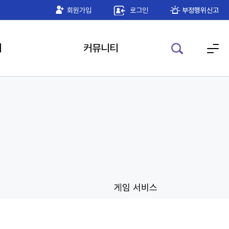
기 공인인증 모듈 안내
회원가입
로그인
2026-05-22
부정행위신고
기
커뮤니티
게임 서비스