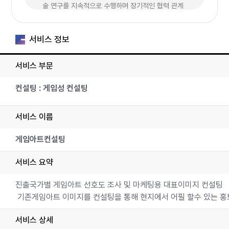
술 연구를 지속적으로 수행하며 장기적인 협력 관계
를 구축해 왔습니다. 최근에는 AI 개발팀을 통해 효율적
인 프로토타입 제작과 아트 방향 설정이 가능해지면
서비스 정보
서 제작 시간과 비용을 크게 절감하고 있습니다.
서비스 부문
비쥬얼다트는 2021년 게임더하기 사업 협력사로 등록
된 이후, 선정된 다양한 게임사들과 협력하여 여러 프로
컨설팅 : 게임성 컨설팅
젝트를 성공적으로 수행하며 높은 완성도의 결과물
을 만들어가고 있습니다.
서비스 이름
- 2025년: 카셀게임즈 <레토피아> 영상 제작, 펑키
게임아트컨설팅
바인 홍보 영상 제작, 슈퍼빌런랩스 영상 제작
- 2024년: 오뉴월스튜디오 <VEILED EDGE> 홍
서비스 요약
보 영상 제작, 케세라게임즈 <칼파> 홍보 영상 제
작, 젤리스노우 <DECKLAND> 홍보 영상 제작
진출국가별 게임아트 선호도 조사 및 마케팅용 대표이미지 컨설팅
- 2021~2023년: 게임더하기 협력사로 다양한 서비
기존게임아트 이미지를 컨설팅을 통해 현지에서 어필 할수 있는 홍
스 수행
- 2021년: 게임더하기 사업 협력사 등록
서비스 상세