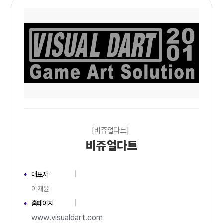
[비쥬얼다트]
비쥬얼다트
대표자
이재윤
홈페이지
www.visualdart.com