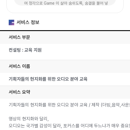
여 청각으로 Game 이 살아 숨쉬도록, 숨결을 불어 넣
는 일’ 입니다. 이 엄청난 경쟁의 시장에서, 마지막에 몰
아서 현지화를 한다면 너무 늦습니다. 우리는 오디오디
서비스 정보
자인의 기반위에, 현지화를 진행 합니다. 장인을 만나
고 싶다면 , Studio DOMA 와 함께 하십시요.
서비스 부문
#더빙 #현지화더빙 #성우녹음 #번역 #음악제
컨설팅 : 교육 지원
작 #OST제작
서비스 이름
기획자들의 현지화를 위한 오디오 분야 교육
서비스 요약
기획자들의 현지화를 위한 오디오 분야 교육 / 제작 (더빙,음악,사운
영상의 현지화와 달리,
오디오는 국가별 감성이 달라, 포커스를 어디에 두느냐가 매우 중요