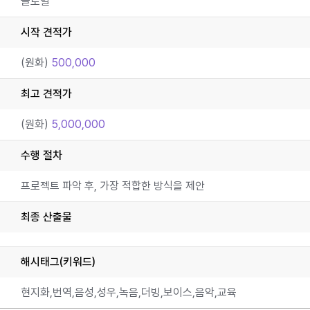
글로벌
시작 견적가
(원화)
500,000
최고 견적가
(원화)
5,000,000
수행 절차
프로젝트 파악 후, 가장 적합한 방식을 제안
최종 산출물
해시태그(키워드)
현지화,번역,음성,성우,녹음,더빙,보이스,음악,교육