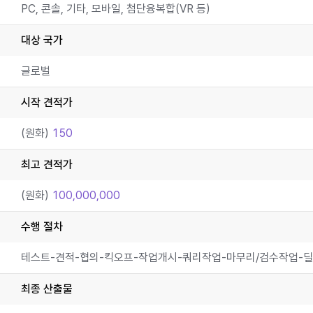
PC, 콘솔, 기타, 모바일, 첨단융복합(VR 등)
대상 국가
글로벌
시작 견적가
(원화)
150
최고 견적가
(원화)
100,000,000
수행 절차
테스트-견적-협의-킥오프-작업개시-쿼리작업-마무리/검수작업-
최종 산출물