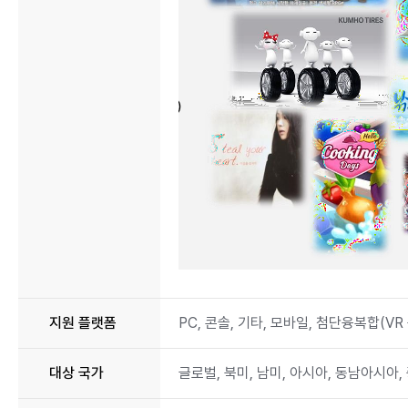
Dungeon
Idol,
지원 플랫폼
제
PC, 콘솔, 기타, 모바일, 첨단융복합(VR
국
시
대상 국가
글로벌, 북미, 남미, 아시아, 동남아시아,
대,