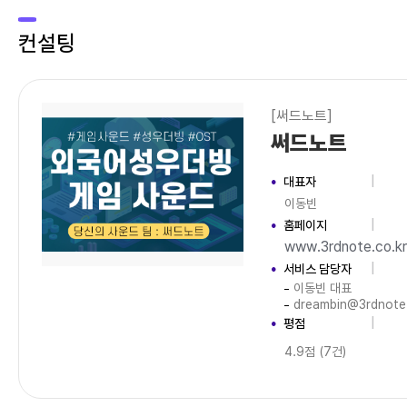
컨설팅
[써드노트]
써드노트
대표자
이동빈
홈페이지
www.3rdnote.co.k
서비스 담당자
이동빈 대표
dreambin@3rdnote.
평점
4.9점 (7건)