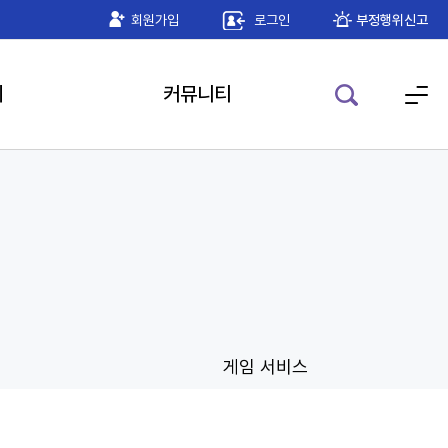
기 공인인증 모듈 안내
회원가입
로그인
2026-05-22
부정행위신고
기
커뮤니티
게임 서비스