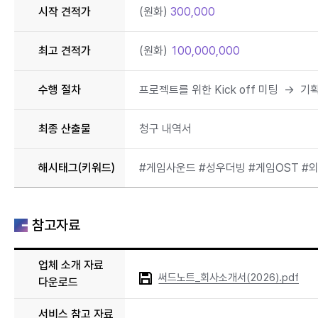
아
시작 견적가
(원화)
300,000
이
언
최고 견적가
(원화)
100,000,000
쓰
론
(Iron
수행 절차
프로젝트를 위한 Kick off 미팅 → 
Throne),
네
최종 산출물
청구 내역서
모
용
해시태그(키워드)
#게임사운드 #성우더빙 #게임OST #
사
마
계
참고자료
침
공,
KUMHO
업체 소개 자료
TIRES,
써드노트_회사소개서(2026).pdf
다운로드
헬
로
서비스 참고 자료