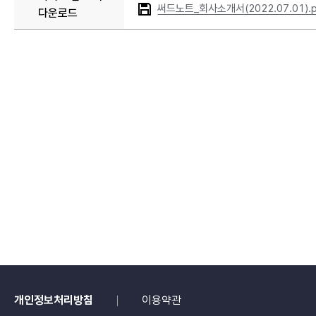
쿠
써드노트_회사소개서(2022.07.01).p
다운로드
킹
데
이
즈
(Hello
Cooking
Days),
디
지
몬
소
울
체
이
서
(Digimon
Soul
개인정보처리방침
이용약관
Chaser),