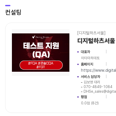
컨설팅
[디지털하츠서울]
디지털하츠서울
대표자
이타미히데토
홈페이지
https://www.digita
서비스 담당자
김보영 대리
070-4849-1084
DHSe_sales@digita
평점
0.0점 (8건)