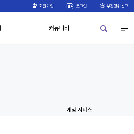
하기 공인인증 모듈 안내
회원가입
로그인
2026-05-22
부정행위신고
기
커뮤니티
게임 서비스