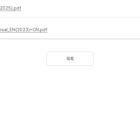
(2025).pdf
osal_EN(2023)+CN.pdf
목록