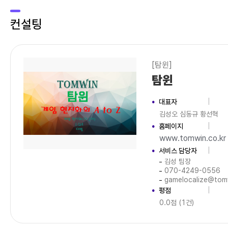
컨설팅
[탐윈]
탐윈
대표자
김성오 심동규 황선혁
홈페이지
www.tomwin.co.kr
서비스 담당자
김성 팀장
070-4249-0556
gamelocalize@tomw
평점
0.0점 (1건)