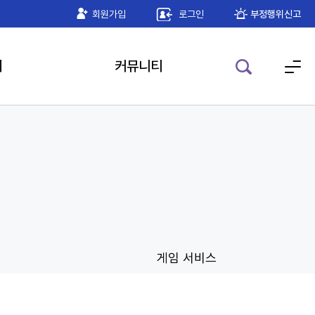
기 공인인증 모듈 안내
회원가입
로그인
2026-05-22
부정행위신고
기
커뮤니티
게임 서비스