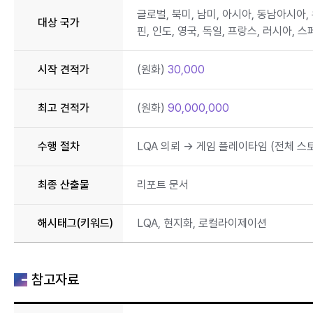
대상 국가
시작 견적가
(원화)
30,000
최고 견적가
(원화)
90,000,000
수행 절차
LQA 의뢰 → 게임 플레이타임 (전체 스토
최종 산출물
리포트 문서
해시태그(키워드)
LQA, 현지화, 로컬라이제이션
참고자료