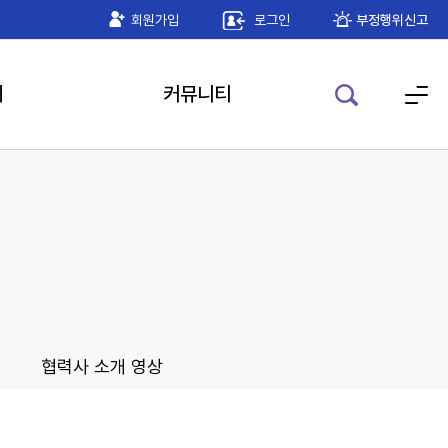
하기 공인인증 모듈 안내
회원가입
로그인
2026-05-22
부정행위신고
기
커뮤니티
협력사 소개 영상