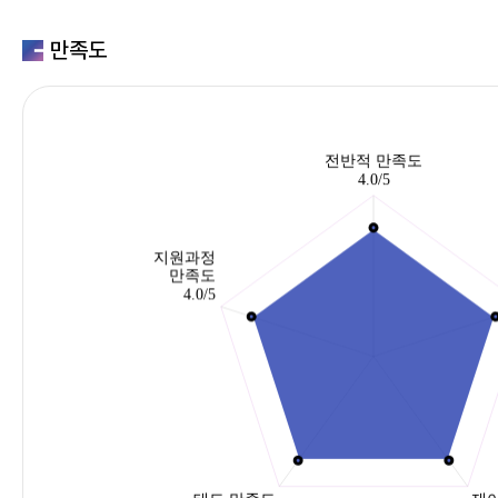
만족도
투
바
이
트
의
서