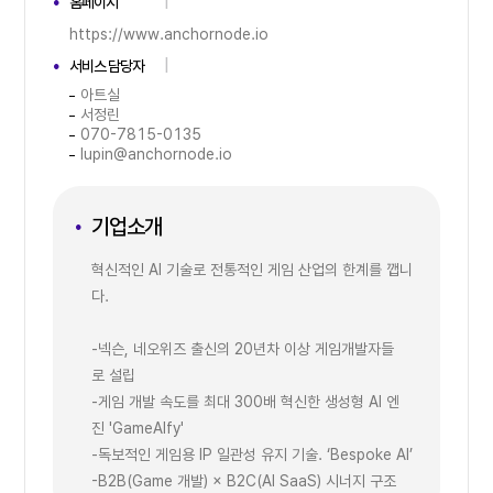
홈페이지
https://www.anchornode.io
서비스 담당자
아트실
서정린
070-7815-0135
lupin@anchornode.io
기업소개
혁신적인 AI 기술로 전통적인 게임 산업의 한계를 깹니
다.
-넥슨, 네오위즈 출신의 20년차 이상 게임개발자들
로 설립
-게임 개발 속도를 최대 300배 혁신한 생성형 AI 엔
진 'GameAIfy'
-독보적인 게임용 IP 일관성 유지 기술. ‘Bespoke AI’
-B2B(Game 개발) × B2C(AI SaaS) 시너지 구조