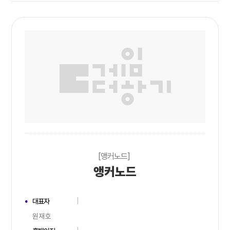
[앵커노드]
앵커노드
대표자
원재호