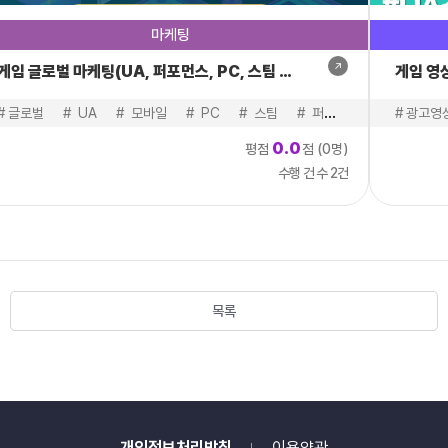
전
마케팅
반
적
게임 글로벌 마케팅(UA, 퍼포먼스, PC, 스팀 등 광고대행)
게임 영
만
족
스타그램
#
글로벌
#
#
숏폼
UA
#
#
모바일
컨텐츠
#
#
PC
라이브
#
스팀
#
글로벌
#
퍼포먼스
#
일본
#
#
마케팅
#
동아시
광고영
도
0.0
평점
점 (0명)
5.0/5,
수행 건 수 2건
성
과
만
족
도
5.0/5,
목록
재
이
용
의
향
5.0/5,
개인정보처리방침
이용약관