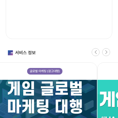
지
벤
처
스
의
서
비
스
만
서비스 정보
족
도
에
글로벌 마케팅 (광고대행)
대
한
평
가
그
래
표