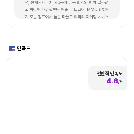
억, 현재까지 국내 40곳이 넘는 회사와 함께 일해왔
고 하이퍼 캐쥬얼부터 퍼즐, 미드코어, MMORPG까
지 모든 장르에서 높은 타율로 최적의 마케팅 서비스
를 제공합니다.
궁금하신 사항은 언제든지 통화 주시기 바랍니다.
주승호 / 010-6628-
만족도
6821 / jush@actionfit.kr / www.actionfit.kr
전반적 만족도
4.6
/5
액