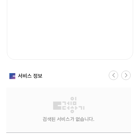
션
핏
의
서
비
스
만
족
도
에
대
서비스 정보
한
평
가
그
래
검색된 서비스가 없습니다.
표
전
반