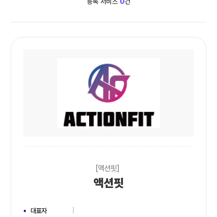
등록 서비스
0
건
[액션핏]
액션핏
대표자