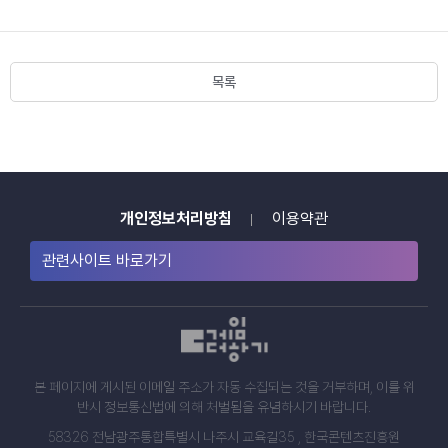
적
만
족
도
목록
5.0/5,
성
과
만
족
개인정보처리방침
이용약관
도
4.0/5,
관련사이트 바로가기
재
이
용
의
향
본 페이지에 게시된 이메일 주소가 자동 수집되는 것을 거부하며, 이를 위
4.0/5,
반시 정보통신법에 의해 처벌됨을 유념하시기 바랍니다.
태
58326 전남광주통합특별시 나주시 교육길35 , 한국콘텐츠진흥원
도