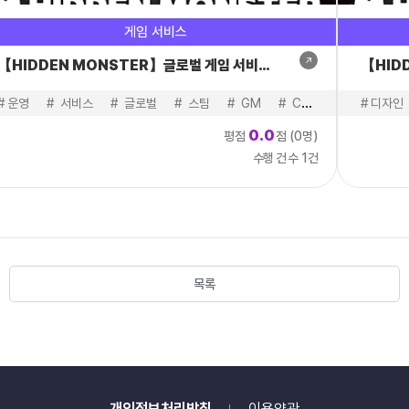
적
게임 서비스
만
족
【HIDDEN MONSTER】글로벌 게임 서비스 운영
【HID
도
0.0/5,
#
#
커뮤니티
운영
#
서비스
#
글로벌
#
스팀
#
GM
#
CS
#
CM
#
디자인
#
커
성
0.0
평점
점 (0명)
과
수행 건 수 1건
만
족
도
0.0/5,
재
이
목록
용
의
향
0.0/5,
태
도
개인정보처리방침
이용약관