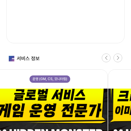
스
터
의
서
비
스
만
족
도
서비스 정보
에
대
한
운영 (GM, CS, 모니터링)
평
가
그
래
표
전
반