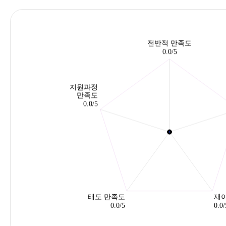
주
식
회
사
플
래
닛
츠
의