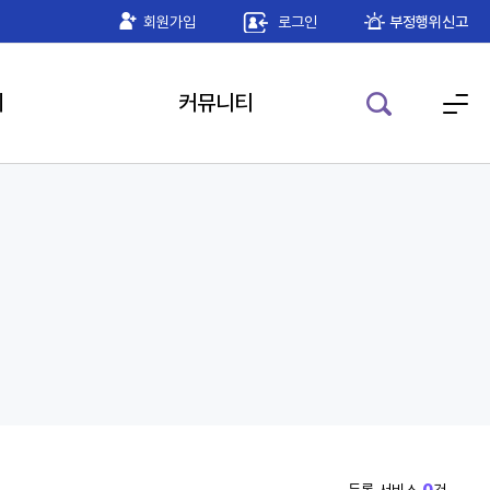
년 게임더하기 검수위원회 일정 안내
회원가입
로그인
2026-07-15
부정행위신고
기
커뮤니티