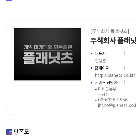
[주식회사 플래닛츠]
주식회사 플래
대표자
김용훈
홈페이지
http://planets.co.kr/
서비스 담당자
마케팅본부
조장환
02-6335-3556
jhcho@planets.co.
만족도